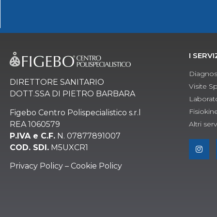
I SERVI
Diagnos
DIRETTORE SANITARIO
Visite Sp
DOTT.SSA DI PIETRO BARBARA
Laborato
Fisiokin
Figebo Centro Polispecialistico s.r.l
REA 1060579
Altri serv
P.IVA e
C.F.
N. 07877891007
COD. SDI.
M5UXCR1
P
rivacy Policy
–
Cookie Policy