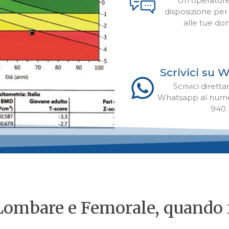
Un operatore
disposizione per
alle tue d
Scrivici su
Scrivici diret
Whatsapp al nume
940
ombare e Femorale, quando f