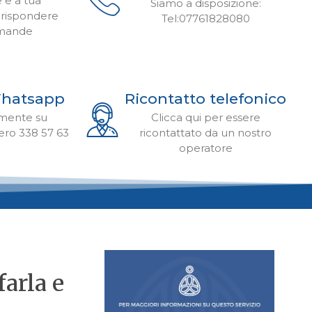
 e a tua
Siamo a disposizione:
 rispondere
Tel:07761828080
omande
 Whatsapp
Ricontatto telefonico
tamente su
Clicca qui per essere
ro 338 57 63
ricontattato da un nostro
operatore
arla e