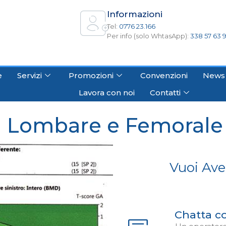
Informazioni
Tel:
0776 23.166
Per info (solo WhtasApp):
338 57 63 
e
Servizi
Promozioni
Convenzioni
News
Lavora con noi
Contatti
 Lombare e Femorale
Vuoi Ave
Chatta c