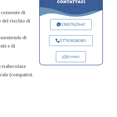
 consente di
 del rischio di
3385763940
onsentendo di
07761828080
nti e di
Scrivici
o trabecolare
icale (compatto).