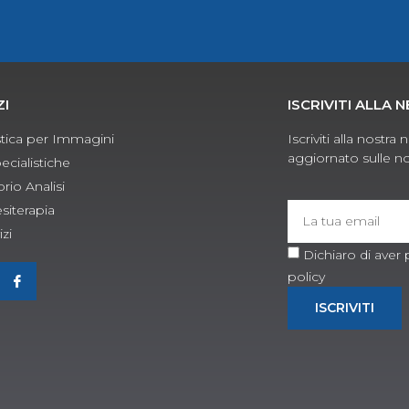
ZI
ISCRIVITI ALLA
tica per Immagini
Iscriviti alla nost
aggiornato sulle no
ecialistiche
rio Analisi
esiterapia
izi
Dichiaro di aver 
policy
ISCRIVITI