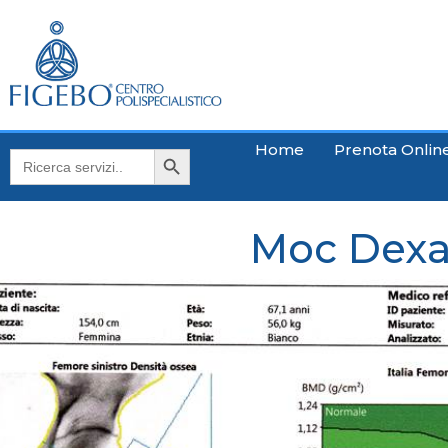
Di
Search Button
Home
Prenota Onlin
Search
for:
Moc Dexa