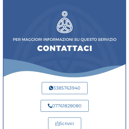
3385763940
07761828080
Scrivici